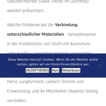
Glasoberflächen sowie Trends im Leichtbau
werden präsentiert.
Welche Probleme bei der
Verbindung
unterschiedlicher Materialien
– beispielsweise
in der Kombination von Stahl mit Aluminium
oder Kupfer – entstehen können und welche
Diese Website benutzt Cookies. Wenn Sie die Website weiter
Lösungen die Berrang Mechanische
nutzen, gehen wir von Ihrem Einverständnis aus.
AKZEPTIEREN
Nein
Weiterlesen
Verbindungstechnik GmbH hier vorhält, werden
Petra Jungfermann, Leiterin Technik und
Entwicklung, und ihr Mitarbeiter Stephan Stelzig
vorstellen.