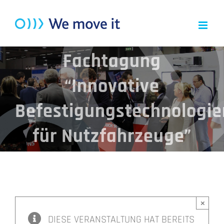
Zum
Inhalt
springen
Fachtagung
“Innovative
Befestigungstechnologie
für Nutzfahrzeuge”
×
DIESE VERANSTALTUNG HAT BEREITS