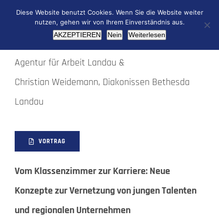
Bewältigung des Fachkräftemangels durch
Diese Website benutzt Cookies. Wenn Sie die Website weiter
geförderte Qualifizierung
nutzen, gehen wir von Ihrem Einverständnis aus.
AKZEPTIEREN
Nein
Weiterlesen
Alexander Hahn, Arbeitgeber-Service der
Agentur für Arbeit Landau &
Christian Weidemann, Diakonissen Bethesda
Landau
VORTRAG
Vom Klassenzimmer zur Karriere: Neue
Konzepte zur Vernetzung von jungen Talenten
und regionalen Unternehmen