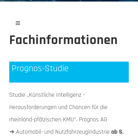
Toggle
Navigation
Fachinformationen
Veranstaltungsunterlagen
Fachinformationen
Prognos-Studie
Newsletter
Studie „Künstliche Intelligenz –
Herausforderungen und Chancen für die
rheinland-pfälzischen KMU“, Prognos AG
➔ Automobil- und Nutzfahrzeugindustrie
ab S.