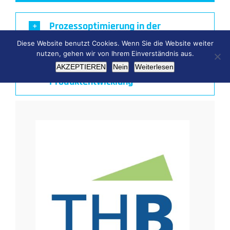
Prozessoptimierung in der
Produktion
Diese Website benutzt Cookies. Wenn Sie die Website weiter
nutzen, gehen wir von Ihrem Einverständnis aus.
AKZEPTIEREN
Nein
Weiterlesen
Produktfindung und
Produktentwicklung