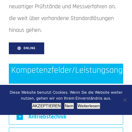
neuartiger Prüfstände und Messverfahren an,
die weit über vorhandene Standardlösungen
hinaus gehen.
ONLINE
Kompetenzfelder/Leistungsangeb
Diese Website benutzt Cookies. Wenn Sie die Website weiter
Wälzlager
nutzen, gehen wir von Ihrem Einverständnis aus.
AKZEPTIEREN
Nein
Weiterlesen
Antriebstechnik