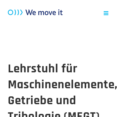
Zum
Inhalt
springen
Lehrstuhl für
Maschinenelemente
Getriebe und
Tribologie (MEGT)