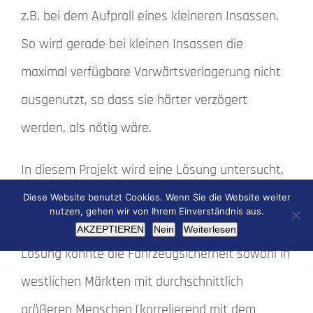
z.B. bei dem Aufprall eines kleineren Insassen.
So wird gerade bei kleinen Insassen die
maximal verfügbare Vorwärtsverlagerung nicht
ausgenutzt, so dass sie härter verzögert
werden, als nötig wäre.
In diesem Projekt wird eine Lösung untersucht,
um die maximale Vorwärtsverlagerung für
Diese Website benutzt Cookies. Wenn Sie die Website weiter
nutzen, gehen wir von Ihrem Einverständnis aus.
Insassen aller Größen bereitzustellen. Diese
AKZEPTIEREN
Nein
Weiterlesen
Lösung könnte die Fahrzeugsicherheit sowohl in
westlichen Märkten mit durchschnittlich
größeren Menschen (korrelierend mit dem