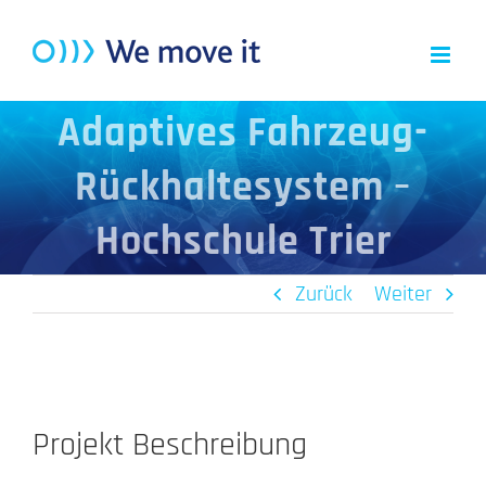
Zum
Inhalt
springen
Adaptives Fahrzeug-
Rückhaltesystem –
Hochschule Trier
Zurück
Weiter
Projekt Beschreibung