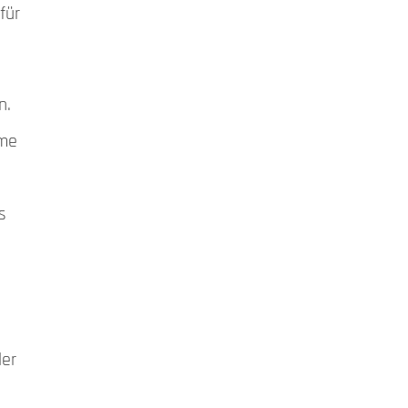
für
n.
eme
s
der