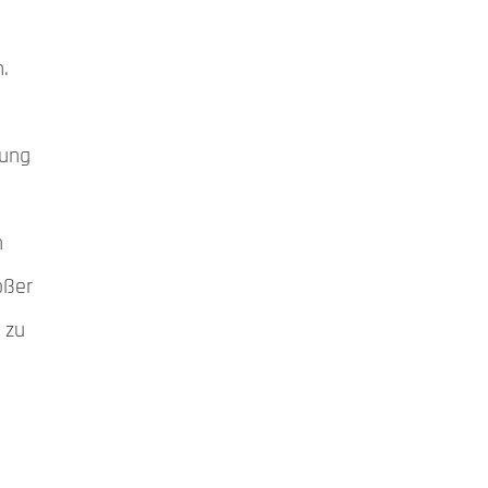
.
rung
h
ößer
 zu