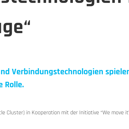
uge“
und Verbindungstechnologien spiele
 Rolle.
e Cluster) in Kooperation mit der Initiative “We move it