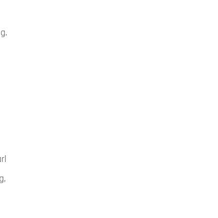
g.
rl
g,