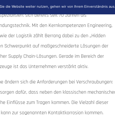
ie die Website weiter nutzen, gehen wir von Ihrem Einverständnis aus
ezialisiert sich bereits seit 70 Jahren als
ndungstechnik. Mit den Kernkompetenzen Engineering,
e der Logistik zählt Berrang dabei zu den „Hidden
nen Schwerpunkt auf maßgeschneiderte Lösungen der
cher Supply Chain-Lösungen. Gerade im Bereich der
euge ist das Unternehmen verstärkt aktiv.
be ändern sich die Anforderungen bei Verschraubungen:
sorgen dafür, dass neben den klassischen mechanische
he Einflüsse zum Tragen kommen. Die Vielzahl dieser
s kann zur sogenannten Kontaktkorrosion kommen.