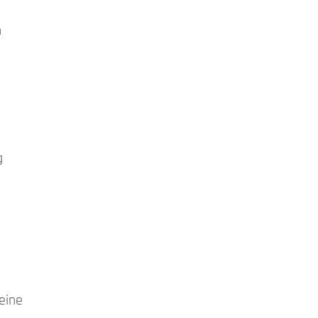
n
g
eine