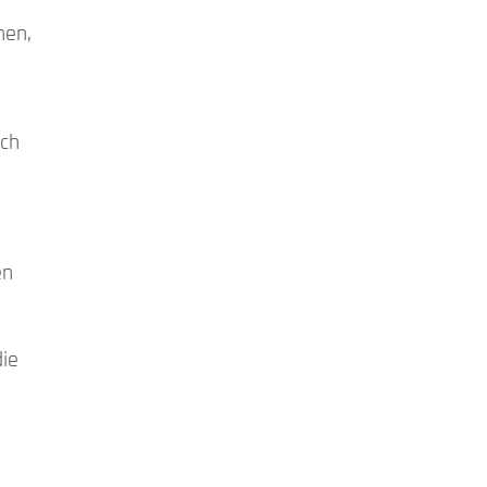
nen,
rch
en
die