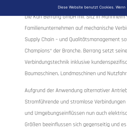
Diese Website benutzt Cookies. Wenn S
Die Karl Berrang GmbH mit Sitz in Mannheim sp
Familienunternehmen auf mechanische Verbi
Supply Chain – und Qualitätsmanagement sowi
Champions“ der Branche. Berrang setzt sei
Verbindungstechnik inklusive kundenspezifis
Baumaschinen, Landmaschinen und Nutzfahrz
Aufgrund der Anwendung alternativer Antrie
Stromführende und stromlose Verbindungen 
und Umgebungseinflüssen nun auch elektrisc
Größen beeinflussen sich gegenseitig und e