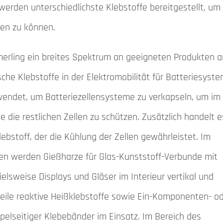
werden unterschiedlichste Klebstoffe bereitgestellt, um 
ten zu können.
erling ein breites Spektrum an geeigneten Produkten a
sche Klebstoffe in der Elektromobilität für Batteriesyst
wendet, um Batteriezellensysteme zu verkapseln, um im
 die restlichen Zellen zu schützen. Zusätzlich handelt e
lebstoff, der die Kühlung der Zellen gewährleistet. Im
hen werden Gießharze für Glas-Kunststoff-Verbunde mit
elsweise Displays und Gläser im Interieur vertikal und
weile reaktive Heißklebstoffe sowie Ein-Komponenten- o
elseitiger Klebebänder im Einsatz. Im Bereich des