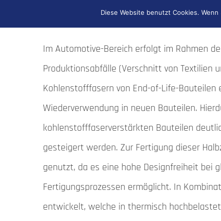
Diese Website benutzt Cookies. Wenn S
Umweltschonung und Kostenreduktion genut
Im Automotive-Bereich erfolgt im Rahmen de
Produktionsabfälle (Verschnitt von Textilien 
Kohlenstofffasern von End-of-Life-Bauteilen 
Wiederverwendung in neuen Bauteilen. Hierd
kohlenstofffaserverstärkten Bauteilen deutli
gesteigert werden. Zur Fertigung dieser Ha
genutzt, da es eine hohe Designfreiheit bei gl
Fertigungsprozessen ermöglicht. In Kombina
entwickelt, welche in thermisch hochbelaste