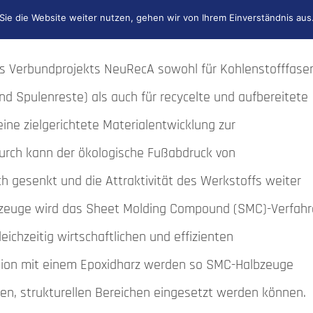
ie die Website weiter nutzen, gehen wir von Ihrem Einverständnis aus
zt werden.
s Verbundprojekts NeuRecA sowohl für Kohlenstofffaser
und Spulenreste) als auch für recycelte und aufbereitete
eine zielgerichtete Materialentwicklung zur
urch kann der ökologische Fußabdruck von
ch gesenkt und die Attraktivität des Werkstoffs weiter
lbzeuge wird das Sheet Molding Compound (SMC)-Verfah
eichzeitig wirtschaftlichen und effizienten
tion mit einem Epoxidharz werden so SMC-Halbzeuge
ten, strukturellen Bereichen eingesetzt werden können.