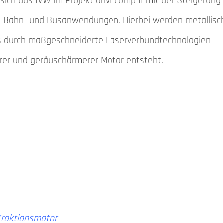
ich das IVW im Projekt drivEcomp II mit der Steigerung
 in Bahn- und Busanwendungen. Hierbei werden metallisc
 durch maßgeschneiderte Faserverbundtechnologien
kerer und geräuschärmerer Motor entsteht.
 Traktionsmotor