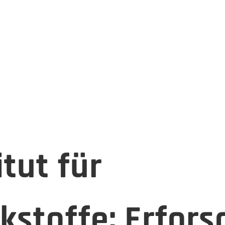
itut für
stoffe: Erfors