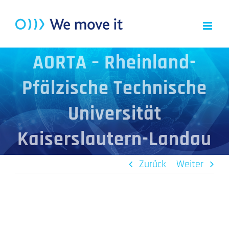
Zum
Inhalt
springen
AORTA – Rheinland-
Pfälzische Technische
Universität
Kaiserslautern-Landau
Zurück
Weiter