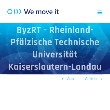
Zum
Inhalt
springen
ByzRT – Rheinland-
Pfälzische Technische
Universität
Kaiserslautern-Landau
Zurück
Weiter