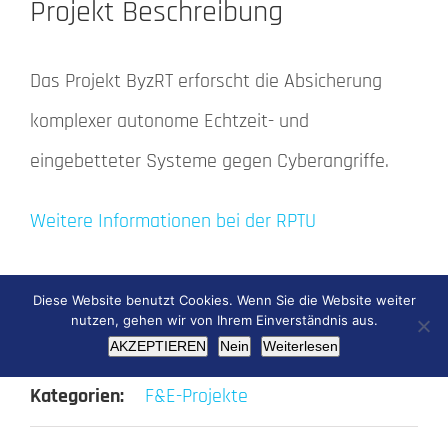
Projekt Beschreibung
Das Projekt ByzRT erforscht die Absicherung
komplexer autonome Echtzeit- und
eingebetteter Systeme gegen Cyberangriffe.
Weitere Informationen bei der RPTU
Diese Website benutzt Cookies. Wenn Sie die Website weiter
nutzen, gehen wir von Ihrem Einverständnis aus.
Projekt Details
AKZEPTIEREN
Nein
Weiterlesen
Kategorien:
F&E-Projekte