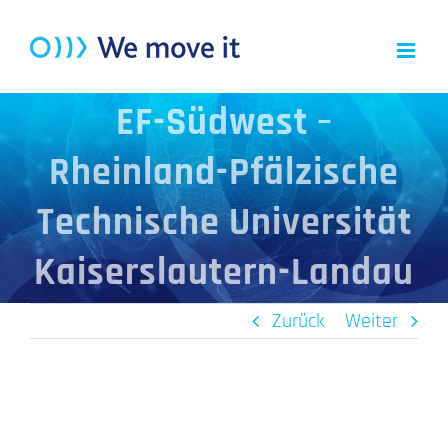
Zum
Inhalt
springen
EF-Südwest –
Rheinland-Pfälzische
Technische Universität
Kaiserslautern-Landau
Zurück
Weiter