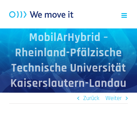
Zum
Inhalt
springen
MobilArHybrid –
Rheinland-Pfälzische
Technische Universität
Kaiserslautern-Landau
Zurück
Weiter