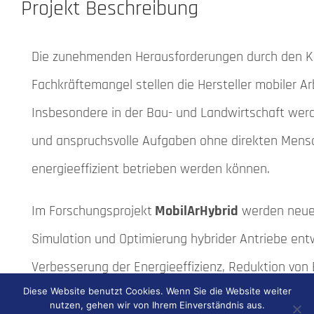
Projekt Beschreibung
Die zunehmenden Herausforderungen durch den K
Fachkräftemangel stellen die Hersteller mobiler 
Insbesondere in der Bau- und Landwirtschaft wer
und anspruchsvolle Aufgaben ohne direkten Mens
energieeffizient betrieben werden können.
Im Forschungsprojekt
MobilArHybrid
werden neue 
Simulation und Optimierung hybrider Antriebe entwi
Verbesserung der Energieeffizienz, Reduktion vo
Diese Website benutzt Cookies. Wenn Sie die Website weiter
Automatisierungsgrads leisten können.
nutzen, gehen wir von Ihrem Einverständnis aus.