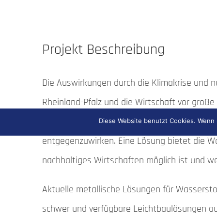
Projekt Beschreibung
Die Auswirkungen durch die Klimakrise und n
Rheinland-Pfalz und die Wirtschaft vor groß
für die Wirtschaft notwendig, um den pande
Diese Website benutzt Cookies. Wenn S
entgegenzuwirken. Eine Lösung bietet die Wa
nachhaltiges Wirtschaften möglich ist und 
Aktuelle metallische Lösungen für Wasserst
schwer und verfügbare Leichtbaulösungen aus