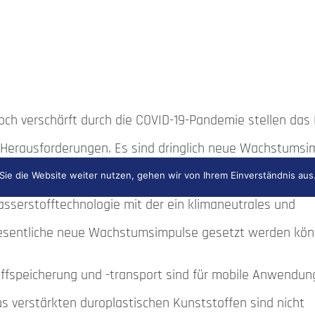
och verschärft durch die COVID-19-Pandemie stellen das
e Herausforderungen. Es sind dringlich neue Wachstumsi
miebedingten Rückgang der Wirtschaftsleistung
ie die Website weiter nutzen, gehen wir von Ihrem Einverständnis aus
sserstofftechnologie mit der ein klimaneutrales und
wesentliche neue Wachstumsimpulse gesetzt werden kön
offspeicherung und -transport sind für mobile Anwendun
 verstärkten duroplastischen Kunststoffen sind nicht