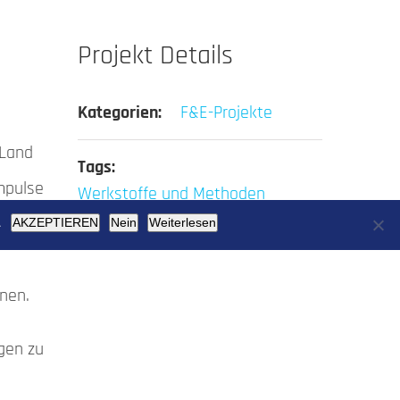
Projekt Details
Kategorien:
F&E-Projekte
 Land
Tags:
mpulse
Werkstoffe und Methoden
.
AKZEPTIEREN
Nein
Weiterlesen
nen.
gen zu