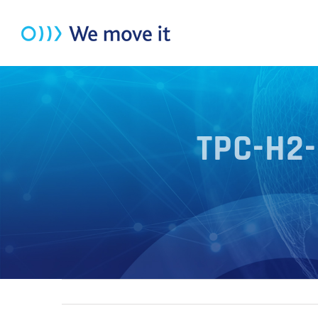
Zum
Inhalt
springen
TPC-H2-S