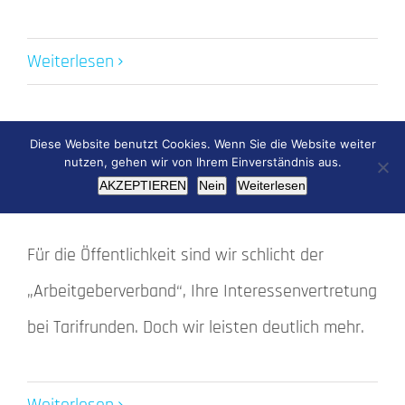
Weiterlesen
Diese Website benutzt Cookies. Wenn Sie die Website weiter
nutzen, gehen wir von Ihrem Einverständnis aus.
AKZEPTIEREN
Nein
Weiterlesen
vem.diearbeitgeber e.V.
Für die Öffentlichkeit sind wir schlicht der
„Arbeitgeberverband“, Ihre Interessenvertretung
bei Tarifrunden. Doch wir leisten deutlich mehr.