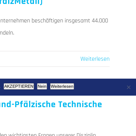
falzMetall)
iedsunternehmen beschäftigen insgesamt 44.000
ndeln.
Weiterlesen
.
AKZEPTIEREN
Nein
Weiterlesen
and-Pfälzische Technische
den wichtigsten Fragen unserer Disziplin