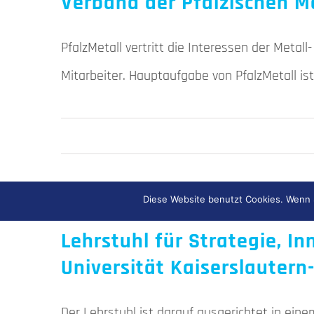
Verband der Pfälzischen Met
PfalzMetall vertritt die Interessen der Metal
Mitarbeiter. Hauptaufgabe von PfalzMetall is
Diese Website benutzt Cookies. Wenn S
Lehrstuhl für Strategie, I
Universität Kaiserslautern
Der Lehrstuhl ist darauf ausgerichtet in ein