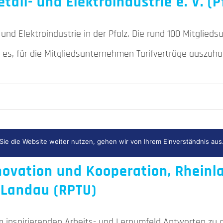
all- und Elektroindustrie e. V. (P
l- und Elektroindustrie in der Pfalz. Die rund 100 Mitgl
t es, für die Mitgliedsunternehmen Tarifverträge auszuha
ie die Website weiter nutzen, gehen wir von Ihrem Einverständnis aus
nnovation und Kooperation, Rheinl
-Landau (RPTU)
em inspirierenden Arbeits- und Lernumfeld Antworten zu 