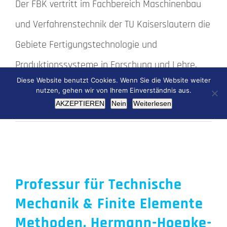
Der FBK vertritt im Fachbereich Maschinenbau
und Verfahrenstechnik der TU Kaiserslautern die
Gebiete Fertigungstechnologie und
Produktionssysteme in Forschung und Lehre.
Diese Website benutzt Cookies. Wenn Sie die Website weiter
nutzen, gehen wir von Ihrem Einverständnis aus.
AKZEPTIEREN
Nein
Weiterlesen
Weiterlesen
Professur für Technische
Mechanik & Finite Elemente
Methoden, Hermann-Hoepke-