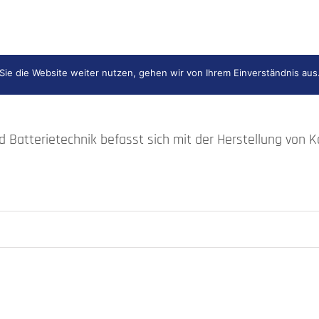
ffzellen- und Batterietechnik, H
ie die Website weiter nutzen, gehen wir von Ihrem Einverständnis aus
Batterietechnik befasst sich mit der Herstellung von 