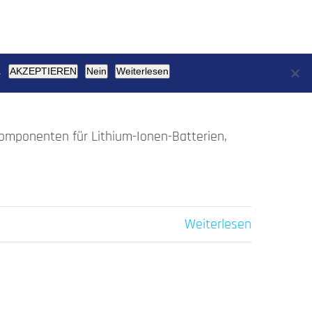
ochschule Trier – Umwelt-
.
AKZEPTIEREN
Nein
Weiterlesen
Komponenten für Lithium-Ionen-Batterien,
Weiterlesen