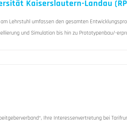
ersität Kaiserslautern-Landau (R
n am Lehrstuhl umfassen den gesamten Entwicklungspro
llierung und Simulation bis hin zu Prototypenbau/-erp
Arbeitgeberverband“, Ihre Interessenvertretung bei Tarifr