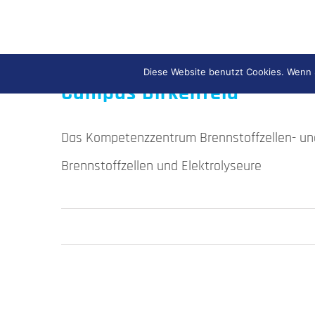
Kompetenzzentrum Brennsto
Diese Website benutzt Cookies. Wenn S
Campus Birkenfeld
Das Kompetenzzentrum Brennstoffzellen- und 
Brennstoffzellen und Elektrolyseure