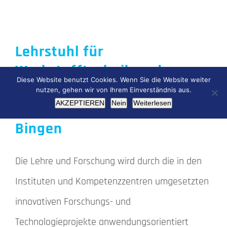
Lehrstuhl für
Werkstofftechnik und
Diese Website benutzt Cookies. Wenn Sie die Website weiter
Werkstoffprüfung,
nutzen, gehen wir von Ihrem Einverständnis aus.
AKZEPTIEREN
Nein
Weiterlesen
Technische Hochschule
Bingen
Die Lehre und Forschung wird durch die in den
Instituten und Kompetenzzentren umgesetzten
innovativen Forschungs- und
Technologieprojekte anwendungsorientiert